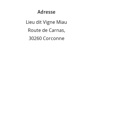
Adresse
Lieu dit Vigne Miau
Route de Carnas,
30260 Corconne
Téléphone
06 72 87 99 93
06 10 76 61 03