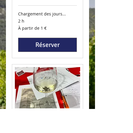
Chargement des jours...
2 h
À
À partir de 1 €
partir
de
1
euro
Réserver
Voyage Sensoriel –
Atelier Arômes