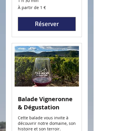
1 h 30 min
À
À partir de 1 €
partir
de
1
euro
Réserver
Balade Vigneronne
& Dégustation
Cette balade vous invite à
découvrir notre domaine, son
histoire et son terroir.