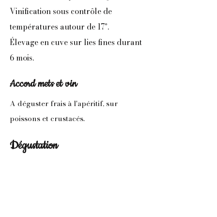
Vinification sous contrôle de
températures autour de 17°.
Élevage en cuve sur lies fines durant
6 mois.
Accord mets et vin
A déguster frais à l'apéritif, sur
poissons et crustacés.
Dégustation
Robe jaune or intense.
Bouquet complexe et élégant, mêlant
l'abricot, les agrumes confits, la
noisette et des délicates notes