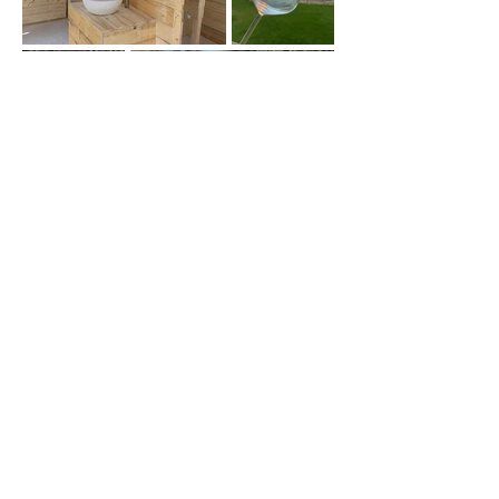
CONDITIONS D'UTILISATION
L'abus d'alcool est dangereux pour la santé;
Consommez avec modération. Vente
d'alcool interdite aux mineurs;
Vous devez avoir atteint l’âge légal fixé par la